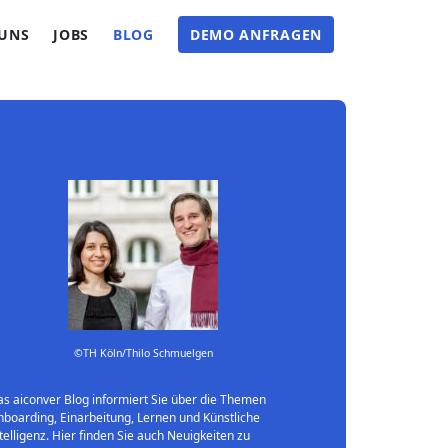
 UNS
JOBS
BLOG
DEMO ANFRAGEN
©TH Köln/Thilo Schmuelgen
s aiconver Blog informiert Sie über die Themen
boarding, Einarbeitung, Lernen und Künstliche
telligenz. Hier finden Sie auch Neuigkeiten zu