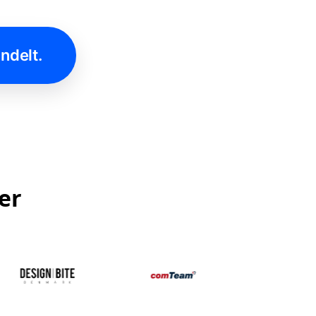
ndelt.
er