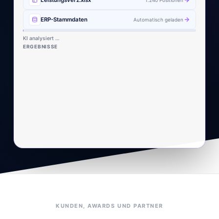
Leistungsverz.xlsx
1.240 Positionen
ERP-Stammdaten
Automatisch geladen
Analyse abgeschlossen ✓
ERGEBNISSE
Go/No-Go Bewertung
90 % Erfolgschance
KUNDEN, AWARDS UND PARTNER