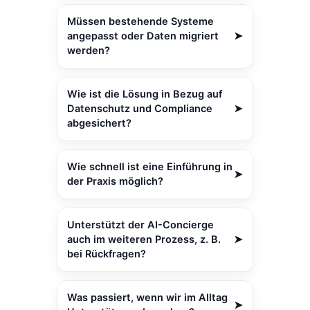
Unsere Kunden reduzieren den
manuellen Aufwand bei
Müssen bestehende Systeme
Ausschreibungen um bis zu 80 %.
angepasst oder Daten migriert
➤
Dadurch gewinnen Teams Zeit für
werden?
strategische Aufgaben und erhöhen
gleichzeitig die Prozessqualität.
Nein – der AI-Concierge integriert sich
in vorhandene ERP-, CRM- und
Wie ist die Lösung in Bezug auf
Dokumentensysteme. Eine aufwendige
Datenschutz und Compliance
➤
Migration entfällt.
abgesichert?
Der AI-Concierge ist vollständig
DSGVO-konform. Daten werden in
Wie schnell ist eine Einführung in
➤
Deutschland verarbeitet, Zugriffe sind
der Praxis möglich?
rollenbasiert steuerbar, und Audit-
Anforderungen werden erfüllt.
Ein Pilot kann innerhalb weniger Tage
starten. Erste messbare Ergebnisse
Unterstützt der AI-Concierge
sind in der Regel nach 2–4 Wochen
auch im weiteren Prozess, z. B.
➤
sichtbar.
bei Rückfragen?
Ja – neben dem automatischen
Ausfüllen unterstützt der AI-Concierge
Was passiert, wenn wir im Alltag
➤
auch bei der strukturierten