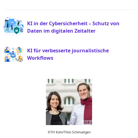
P
KI in der Cybersicherheit – Schutz von
R
Daten im digitalen Zeitalter
E
V
I
N
KI für verbesserte journalistische
O
E
U
Workflows
X
S
T
P
P
O
O
S
S
T
T
©TH Köln/Thilo Schmuelgen