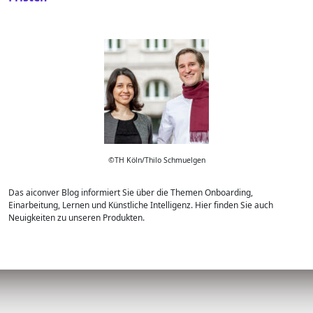
X
S
T
P
P
O
O
S
S
T
T
©TH Köln/Thilo Schmuelgen
Das aiconver Blog informiert Sie über die Themen Onboarding,
Einarbeitung, Lernen und Künstliche Intelligenz. Hier finden Sie auch
Neuigkeiten zu unseren Produkten.