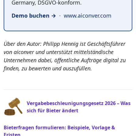
Germany, DSGVO-konform.
Demo buchen →
·
www.aiconver.com
Über den Autor: Philipp Hennig ist Geschäftsführer
von aiconver und unterstützt mittelständische
Unternehmen dabei, öffentliche Aufträge digital zu
finden, zu bewerten und auszufüllen.
P
Vergabebeschleunigungsgesetz 2026 – Was
R
sich für Bieter ändert
E
V
I
N
Bieterfragen formulieren: Beispiele, Vorlage &
O
E
Fristen
U